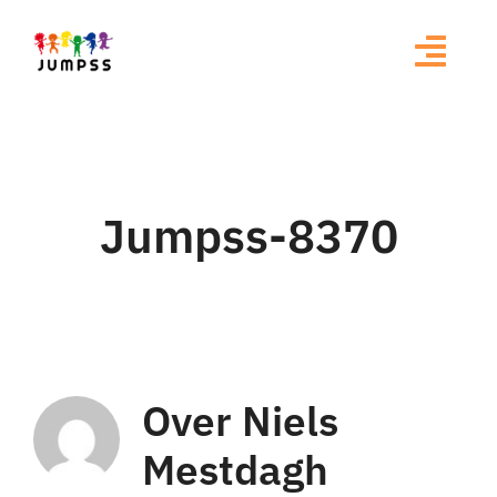
Ga
naar
inhoud
Jumpss-8370
Over Niels
Mestdagh