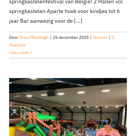
springkastelenfestival van België! 2 Hallen vol
springkastelen Aparte hoek voor kindjes tot 6
jaar Bar aanwezig voor de [...]
Door
Niels Mestdagh
|
25 december 2025
|
Nieuws
|
0
Reacties
Lees meer