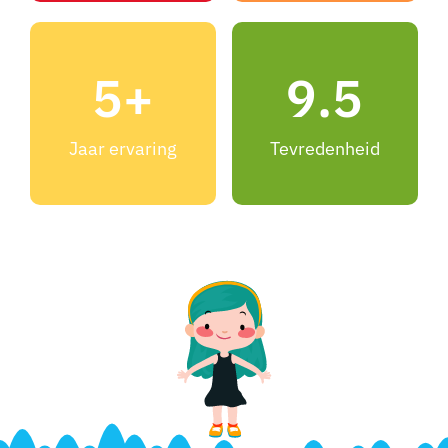
5+
9.5
Jaar ervaring
Tevredenheid