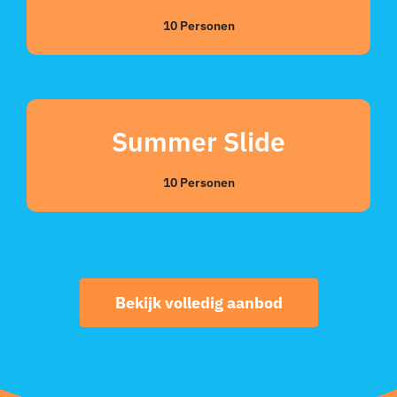
10 Personen
Summer Slide
10 Personen
Bekijk volledig aanbod