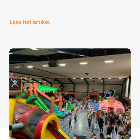
Lees het artikel