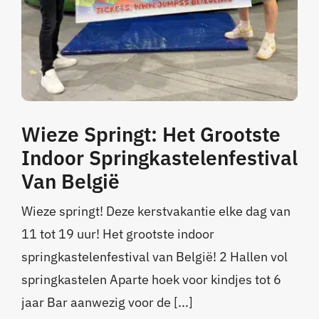
Wieze Springt: Het Grootste
Indoor Springkastelenfestival
Van België
Wieze springt! Deze kerstvakantie elke dag van
11 tot 19 uur! Het grootste indoor
springkastelenfestival van België! 2 Hallen vol
springkastelen Aparte hoek voor kindjes tot 6
jaar Bar aanwezig voor de [...]