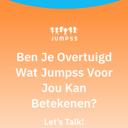
Ben Je Overtuigd
Wat Jumpss Voor
Jou Kan
Betekenen?
Let’s Talk!