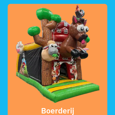
Boerderij