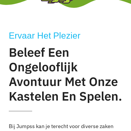
Ervaar Het Plezier
Beleef Een
Ongelooflijk
Avontuur Met Onze
Kastelen En Spelen.
Bij Jumpss kan je terecht voor diverse zaken