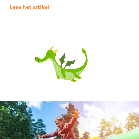
Lees het artikel