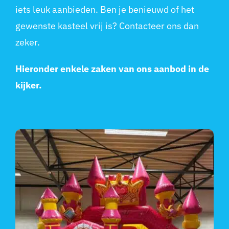
iets leuk aanbieden. Ben je benieuwd of het
gewenste kasteel vrij is? Contacteer ons dan
zeker.
Hieronder enkele zaken van ons aanbod in de
kijker.