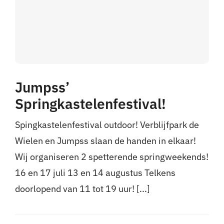
Jumpss’
Springkastelenfestival!
Spingkastelenfestival outdoor! Verblijfpark de
Wielen en Jumpss slaan de handen in elkaar!
Wij organiseren 2 spetterende springweekends!
16 en 17 juli 13 en 14 augustus Telkens
doorlopend van 11 tot 19 uur! [...]