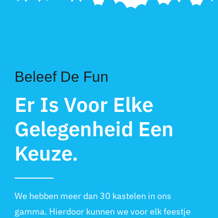
Beleef De Fun
Er Is Voor Elke
Gelegenheid Een
Keuze.
We hebben meer dan 30 kastelen in ons
gamma. Hierdoor kunnen we voor elk feestje