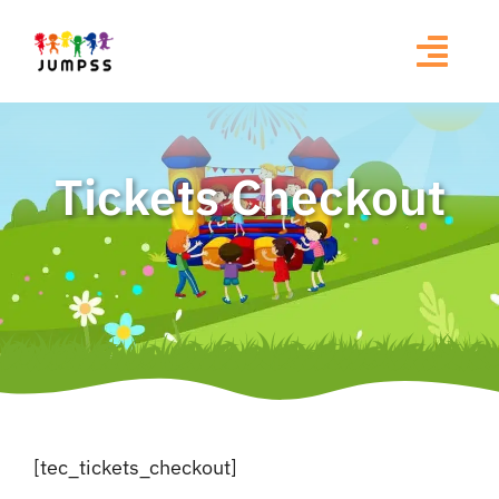
Ga
naar
inhoud
Tickets Checkout
[tec_tickets_checkout]